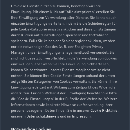
Um diese Dienste nutzen zu können, benötigen wir Ihre
Zurück nach oben
Einwilligung. Mit einem Klick auf "Alle akzeptieren" erteilen Sie
Ihre Einwilligung zur Verwendung aller Dienste. Sie können auch
einzelne Einwilligungen erteilen, indem Sie die Schieberegler für
Modelle
jede Cookie-Kategorie einzeln anklicken und diese Einstellungen
durch Klicken auf "Einstellungen speichern und fortfahren"
speichern. Falls Sie keinen der Schieberegler anklicken, werden
Kaufen & leasen
Alle Modelle
nur die notwendigen Cookies (z. B. der Ensighten Privacy
Manager, unser Einwilligungsmanagementtool) verwendet. Sie
Modelle vergleichen
sind nicht gesetzlich verpflichtet, in die Verwendung von Cookies
Service & Zubehör
Neuwagensuche
einzuwilligen, aber wenn Sie Ihre Einwilligung nicht erteilen,
Elektromodelle
können Sie bestimmte unserer Dienste möglicherweise nicht
Gebrauchtwagensuche
Support
nutzen. Sie können Ihre Cookie-Einstellungen anhand der unten
Saisonale Angebote
Plug-in-Hybride
aufgeführten Kategorien von Cookies verwalten. Sie können Ihre
Gebrauchtwagen
Einwilligung jederzeit mit Wirkung zum Zeitpunkt des Widerrufs
Audi Services
Über Audi
widerrufen. Für den Widerruf der Einwilligung beachten Sie bitte
Kundenservice
Finanzierung
die "Cookie-Einstellungen" in der Fußzeile der Webseite. Weitere
Garantie
Informationen sowie konkrete Hinweise zur Verwendung Ihrer
Händlersuche
Aktionen & Angebote
personenbezogenen Daten finden Sie in unserer
Cookie Richtlinie
,
Unternehmen
Audi digital services
unserem
Datenschutzhinweis
und im
Impressum
.
Audi Code
Geschäftskunden
Karriere
myAudi
Notwendige Cookies
Häufige Fragen (FAQ)