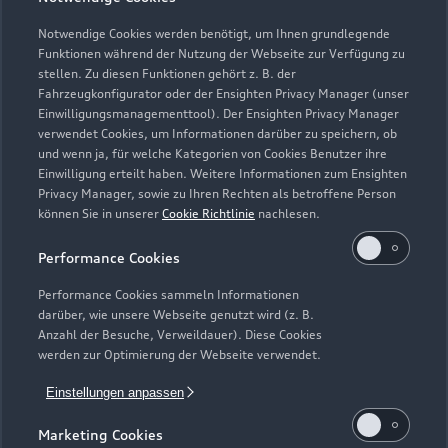
Investor Relations
© 2026 AUDI AG. Alle Rechte vorbehalten
Notwendige Cookies werden benötigt, um Ihnen grundlegende
Audi Online Beratung
Funktionen während der Nutzung der Webseite zur Verfügung zu
Presse & Media Center
Impressum
Rechtliches
Hinweisgebersystem
stellen. Zu diesen Funktionen gehört z. B. der
Online-Terminvereinbarung
Fahrzeugkonfigurator oder der Ensighten Privacy Manager (unser
Datenschutz
Datenschutzinformation
Cookie-Einstellungen
Einwilligungsmanagementtool). Der Ensighten Privacy Manager
Servicekontakt
Cookie-Richtlinie
Barrierefreiheit
verwendet Cookies, um Informationen darüber zu speichern, ob
Audi erleben
Digital Services Act
EU Data Act
und wenn ja, für welche Kategorien von Cookies Benutzer ihre
Bordbuch & Bedienungsanleitungen
Einwilligung erteilt haben. Weitere Informationen zum Ensighten
Newsletter
Privacy Manager, sowie zu Ihren Rechten als betroffene Person
Verträge kündigen
können Sie in unserer
Cookie Richtlinie
nachlesen.
1
Wir geben für jedes Audi Neufahrzeug eine umfangreiche Audi
Performance Cookies
Mobilitätsgarantie, die ab Auslieferung bis zur ersten fälligen
Inspektion oder erstem Ölwechsel-Service gilt. Sofern Sie Ihr
Performance Cookies sammeln Informationen
Neufahrzeug direkt von der AUDI AG erwerben, gibt die AUDI
darüber, wie unsere Webseite genutzt wird (z. B.
AG, Auto-Union-Straße 1, 85057 Ingolstadt, ab Auslieferung
Anzahl der Besuche, Verweildauer). Diese Cookies
werden zur Optimierung der Webseite verwendet.
bis zur ersten fälligen Inspektion oder erstem fälligen
Ölwechsel-Service die Audi Mobilitätsgarantie. Wir erneuern
Einstellungen anpassen
bzw. verlängern die Audi Mobilitätsgarantie jeweils bis zur
nächsten Inspektion oder Ölwechsel-Service, wenn Sie die
Marketing Cookies