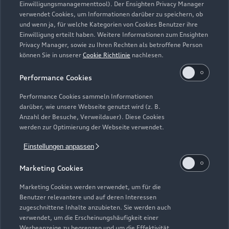
Einwilligungsmanagementtool). Der Ensighten Privacy Manager
Öffnungszeiten
verwendet Cookies, um Informationen darüber zu speichern, ob
und wenn ja, für welche Kategorien von Cookies Benutzer ihre
Einwilligung erteilt haben. Weitere Informationen zum Ensighten
Privacy Manager, sowie zu Ihren Rechten als betroffene Person
Verkauf
können Sie in unserer
Cookie Richtlinie
nachlesen.
Geschlossen
,
öffnet am
Montag 09:00
Performance Cookies
Service
Performance Cookies sammeln Informationen
Geschlossen
,
öffnet am
Montag 07:00
darüber, wie unsere Webseite genutzt wird (z. B.
Anzahl der Besuche, Verweildauer). Diese Cookies
werden zur Optimierung der Webseite verwendet.
Teile- und Zubehörverkauf
Geschlossen
,
öffnet am
Montag 07:00
Einstellungen anpassen
Marketing Cookies
Gebrauchtwagenverkauf
Geschlossen
,
öffnet am
Montag 09:00
Marketing Cookies werden verwendet, um für die
Benutzer relevantere und auf deren Interessen
zugeschnittene Inhalte anzubieten. Sie werden auch
verwendet, um die Erscheinungshäufigkeit einer
Werbeanzeige zu begrenzen und um die Effektivität