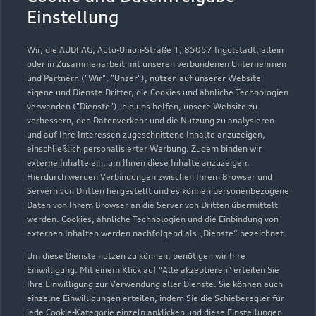
Einstellung
Probefahrt vereinbaren
Wir, die AUDI AG, Auto-Union-Straße 1, 85057 Ingolstadt, allein
oder in Zusammenarbeit mit unseren verbundenen Unternehmen
und Partnern ("Wir", "Unser"), nutzen auf unserer Website
eigene und Dienste Dritter, die Cookies und ähnliche Technologien
verwenden ("Dienste"), die uns helfen, unsere Website zu
MOLL GRUPPE | Autohaus
verbessern, den Datenverkehr und die Nutzung zu analysieren
und auf Ihre Interessen zugeschnittene Inhalte anzuzeigen,
Adelbert Moll GmbH & Co.
einschließlich personalisierter Werbung. Zudem binden wir
KG
externe Inhalte ein, um Ihnen diese Inhalte anzuzeigen.
Hierdurch werden Verbindungen zwischen Ihrem Browser und
Servern von Dritten hergestellt und es können personenbezogene
Autoverkauf
Servicepartner
Daten von Ihrem Browser an die Server von Dritten übermittelt
Audi Gebrauchtwagen :plus
e-tron
R8 Verkaufspartner
werden. Cookies, ähnliche Technologien und die Einbindung von
externen Inhalten werden nachfolgend als „Dienste“ bezeichnet.
Service R8
Um diese Dienste nutzen zu können, benötigen wir Ihre
Einwilligung. Mit einem Klick auf "Alle akzeptieren" erteilen Sie
Ihre Einwilligung zur Verwendung aller Dienste. Sie können auch
einzelne Einwilligungen erteilen, indem Sie die Schieberegler für
jede Cookie-Kategorie einzeln anklicken und diese Einstellungen